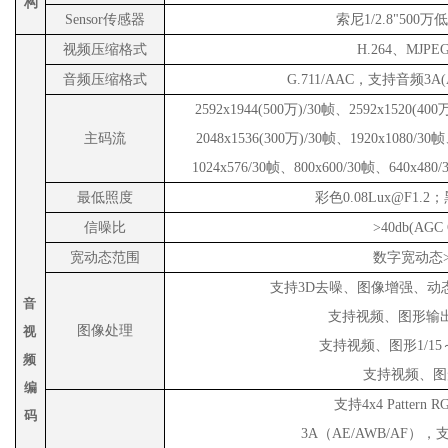
构
S
ensor传感器
索尼
1/2.8"500
视频压缩格式
H.264、MJP
音频压缩格式
G.711/AAC，支持音频3A
2592x1944(500万)/30帧、
2592x1520(400万
主码流
2048
x
1536(300万)
/30帧
、
1920x1080/30
1024x576/30帧、800x600/30帧、640x480
最低照度
彩色
0.08Lux@F1.2；
信噪比
>40db
(AGC 
宽动态范围
数字宽动态
支持
3D去噪、
图
像增
强
、
动
音
支持
视频
、
图
形
输
图像处理
视
支持
视频
、
图
形
1/15
频
支持
视频
、
图
编
支持
4x4 Pattern R
码
3A
（
AE/AWB/AF
），