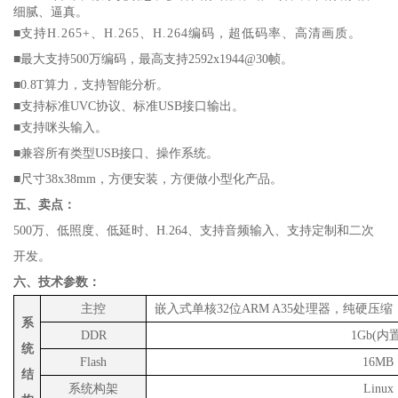
细腻、逼真。
■
支持
H.265+、H.265、H.264编码，超低码率、高清画质。
■
最大支持
500万编码，最高支持
2592x1944
@
30帧。
■
0.8T算力，支持智能分析。
■
支持标准
UVC协议、标准USB接口输出。
■
支持咪头输入。
■
兼容所有类型
USB接口、操作系统。
■
尺寸
38x38mm，方便安装，方便做小型化产品。
五、卖点：
500万、低照度、低延时、H.264、支持音频输入、支持定制和二次
开发。
六、技术参数：
主控
嵌入式单核
32位ARM A35处理器，纯硬压缩
系
DDR
1Gb(内置
统
Flash
16MB
结
系统构架
Linux