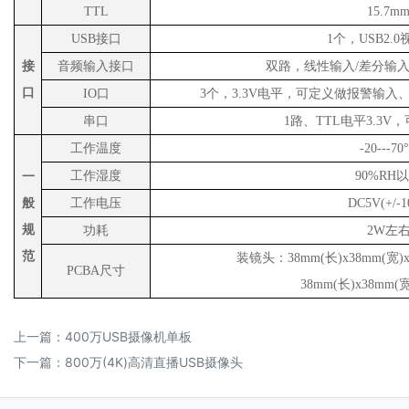
TTL
15.7m
USB接口
1个，USB2.
接
音频输入接口
双路，线性输入
/差分输
口
IO口
3个，3.3V电平，可定义做报警输入
串口
1路、TTL电平3.3
工作温度
-20---70
工作湿度
90%RH
一
般
工作电压
DC5V(+/-1
规
功耗
2W左
范
装镜头：
38mm(长)x38mm(
PCBA尺寸
38mm(长)x38mm(宽
上一篇：
400万USB摄像机单板
下一篇：
800万(4K)高清直播USB摄像头