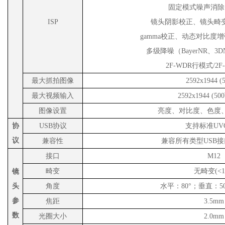
固定模式噪声消除
ISP
镜头阴影校正、镜头畸
gamma
校正、动态对比度增
多级降噪（
BayerNR
、
3D
2F-WDR
行模式
/2F
最大抓拍图像
2592x1944
(
最大视频输入
2592x1944
(50
图像设置
亮度、对比度、色度
协
USB协议
支持标准
UV
议
兼容性
兼容所有类型
USB
接口
M12
畸变
无畸变
(<
镜
头
角度
水平：
80°；垂直：5
参
焦距
3.5mm
数
光圈大小
2.0mm